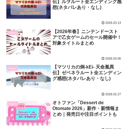
伝】ルヲルート全エンディング感
想(ネタバレあり・なし)
2026.03.13
【2026年春】ニンテンドースト
Switch
アで乙女ゲームのセール開催中！
対象タイトルまとめ
2026.03.06
【マツリカの炯-kEi- 天命胤異
Switch
伝】ゼベネラルート全エンディン
グ感想(ネタバレあり・なし)
2026.02.27
オトファン「Dessert de
Switch
Otomate 2026」新作・新情報ま
とめ｜発売日や注目ポイントも