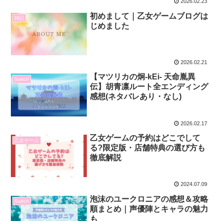
2026.02.23
初めまして｜乙女ゲームブログは
雑記
じめました
2026.02.21
【マツリカの炯-kEi- 天命胤異
Switch
伝】胡青凛ルート全エンディング
感想(ネタバレあり・なし)
2026.02.17
乙女ゲームの予約はどこでして
乙女ゲーム
る?限定版・店舗特典の選び方も
徹底解説
2024.07.09
泡沫のユークロニアの感想＆攻略
Switch
順まとめ｜声優陣とキャラの魅力
も