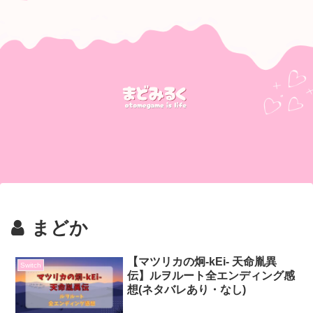
まどか
【マツリカの炯-kEi- 天命胤異
Switch
伝】ルヲルート全エンディング感
想(ネタバレあり・なし)