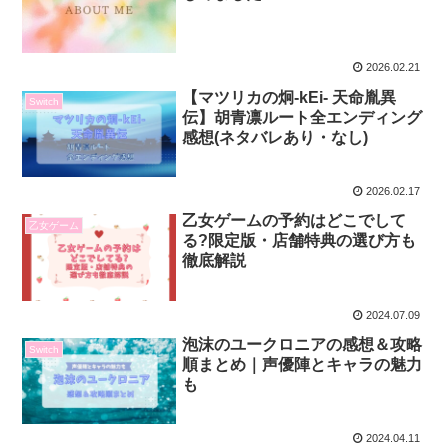
2026.02.21
【マツリカの炯-kEi- 天命胤異
Switch
伝】胡青凛ルート全エンディング
感想(ネタバレあり・なし)
2026.02.17
乙女ゲームの予約はどこでして
乙女ゲーム
る?限定版・店舗特典の選び方も
徹底解説
2024.07.09
泡沫のユークロニアの感想＆攻略
Switch
順まとめ｜声優陣とキャラの魅力
も
2024.04.11