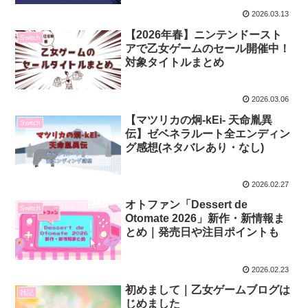
2026.03.13
【2026年春】ニンテンドースト
Switch
アで乙女ゲームのセール開催中！
対象タイトルまとめ
2026.03.06
【マツリカの炯-kEi- 天命胤異
Switch
伝】ゼベネラルート全エンディン
グ感想(ネタバレあり・なし)
2026.02.27
オトファン「Dessert de
Switch
Otomate 2026」新作・新情報ま
とめ｜発売日や注目ポイントも
2026.02.23
初めまして｜乙女ゲームブログは
雑記
じめました